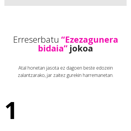
Erreserbatu
“Ezezagunera
bidaia”
jokoa
Atal honetan jasota ez dagoen beste edozein
zalantzarako, jar zaitez gurekin harremanetan.
1