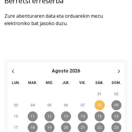
Berretsi erreserba
Zure abenturaren data eta orduarekin mezu
elektroniko bat jasoko duzu.