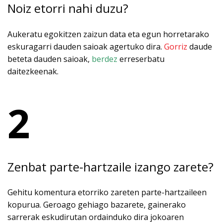
Noiz etorri nahi duzu?
Aukeratu egokitzen zaizun data eta egun horretarako
eskuragarri dauden saioak agertuko dira.
Gorriz
daude
beteta dauden saioak,
berdez
erreserbatu
daitezkeenak.
2
Zenbat parte-hartzaile izango zarete?
Gehitu komentura etorriko zareten parte-hartzaileen
kopurua. Geroago gehiago bazarete, gainerako
sarrerak eskudirutan ordainduko dira jokoaren