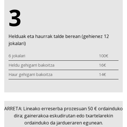
3
Helduak eta haurrak talde berean (gehienez 12
jokalari)
6 jokalari
100€
Heldu gehigarri bakoitza
16€
Haur gehigarri bakoitza
14€
ARRETA: Lineako erreserba prozesuan 50 € ordainduko
dira; gainerakoa eskudirutan edo txartelarekin
ordainduko da jardueraren egunean.