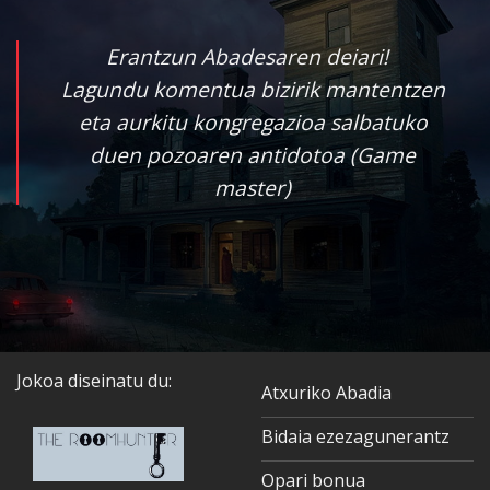
Erantzun Abadesaren deiari!
Lagundu komentua bizirik mantentzen
eta aurkitu kongregazioa salbatuko
duen pozoaren antidotoa (Game
master)
Jokoa diseinatu du:
Atxuriko Abadia
Bidaia ezezagunerantz
Opari bonua