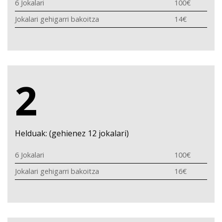
6 Jokalari
100€
Jokalari gehigarri bakoitza
14€
2
Helduak: (gehienez 12 jokalari)
6 Jokalari
100€
Jokalari gehigarri bakoitza
16€