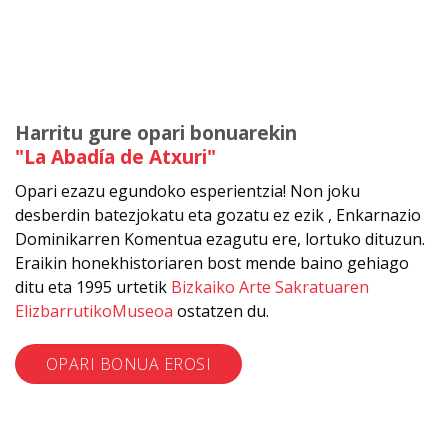
Harritu gure opari bonuarekin
"La Abadía de Atxuri"
Opari ezazu egundoko esperientzia! Non joku
desberdin batezjokatu eta gozatu ez ezik , Enkarnazio
Dominikarren Komentua ezagutu ere, lortuko dituzun.
Eraikin honekhistoriaren bost mende baino gehiago
ditu eta 1995 urtetik
Bizkaiko Arte Sakratuaren
ElizbarrutikoMuseoa
ostatzen du.
OPARI BONUA EROSI