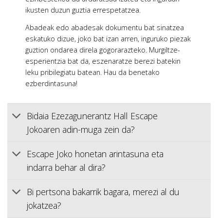
ikusten duzun guztia errespetatzea.
Abadeak edo abadesak dokumentu bat sinatzea
eskatuko dizue, joko bat izan arren, inguruko piezak
guztion ondarea direla gogorarazteko. Murgiltze-
esperientzia bat da, eszenaratze berezi batekin
leku pribilegiatu batean. Hau da benetako
ezberdintasuna!
Bidaia Ezezagunerantz Hall Escape
Jokoaren adin-muga zein da?
Escape Joko honetan arintasuna eta
indarra behar al dira?
Bi pertsona bakarrik bagara, merezi al du
jokatzea?