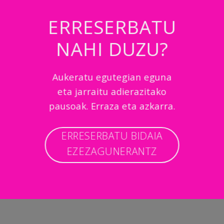
ERRESERBATU
NAHI DUZU?
Aukeratu egutegian eguna
eta jarraitu adierazitako
pausoak. Erraza eta azkarra.
ERRESERBATU BIDAIA
EZEZAGUNERANTZ