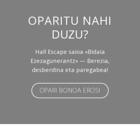
OPARITU NAHI
DUZU?
Hall Escape saioa «Bidaia
Ezezagunerantz» — Berezia,
desberdina eta paregabea!
OPARI BONOA EROSI