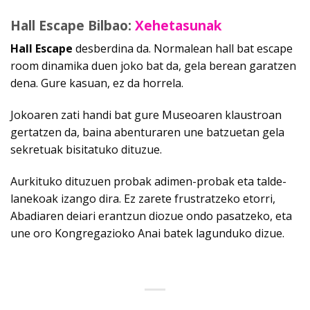
Hall Escape Bilbao:
Xehetasunak
Hall Escape
desberdina da. Normalean hall bat escape
room dinamika duen joko bat da, gela berean garatzen
dena. Gure kasuan, ez da horrela.
Jokoaren zati handi bat gure Museoaren klaustroan
gertatzen da, baina abenturaren une batzuetan gela
sekretuak bisitatuko dituzue.
Aurkituko dituzuen probak adimen-probak eta talde-
lanekoak izango dira. Ez zarete frustratzeko etorri,
Abadiaren deiari erantzun diozue ondo pasatzeko, eta
une oro Kongregazioko Anai batek lagunduko dizue.