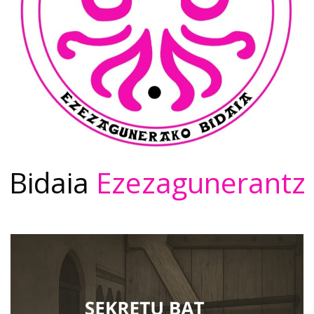
Bidaia
Ezezagunerantz