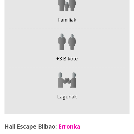
Familiak
+3 Bikote
Lagunak
Hall Escape Bilbao:
Erronka