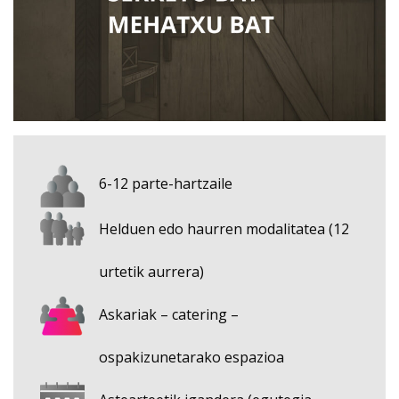
6-12 parte-hartzaile
Helduen edo haurren modalitatea (12
urtetik aurrera)
Askariak – catering –
ospakizunetarako espazioa