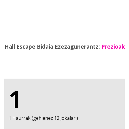
Hall Escape
Bidaia Ezezagunerantz:
Prezioak
1
1 Haurrak (gehienez 12 jokalari)