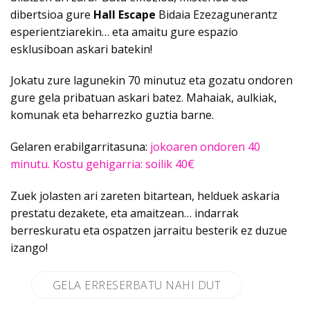
dibertsioa gure
Hall Escape
Bidaia Ezezagunerantz
esperientziarekin… eta amaitu gure espazio
esklusiboan askari batekin!
Jokatu zure lagunekin 70 minutuz eta gozatu ondoren
gure gela pribatuan askari batez. Mahaiak, aulkiak,
komunak eta beharrezko guztia barne.
Gelaren erabilgarritasuna:
jokoaren ondoren 40
minutu. Kostu gehigarria: soilik 40€
Zuek jolasten ari zareten bitartean, helduek askaria
prestatu dezakete, eta amaitzean… indarrak
berreskuratu eta ospatzen jarraitu besterik ez duzue
izango!
GELA ERRESERBATU NAHI DUT