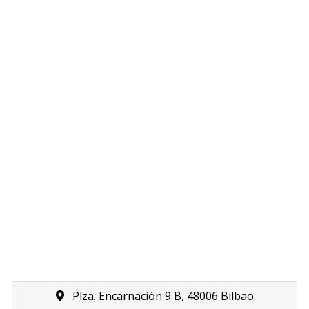
Plza. Encarnación 9 B, 48006 Bilbao