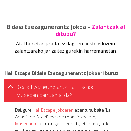
Bidaia Ezezagunerantz Jokoa –
Zalantzak al
dituzu?
Atal honetan jasota ez dagoen beste edozein
zalantzarako jar zaitez gurekin harremanetan.
Hall Escape Bidaia Ezezagunerantz Jokoari buruz
Bidaia Ezezagunerantz Hall Escape
Museoan barruan al da?
Bai, gure
Hall Escape jokoaren
abentura, baita “La
Abadía de Atxuri” escape room jokoa ere,
Museoaren
barruan gertatzen da, eta horregatik
ezinbestekoa da arduratsua izatea eta inguruan