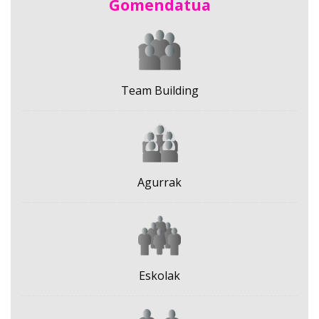
Gomendatua
Team Building
Agurrak
Eskolak