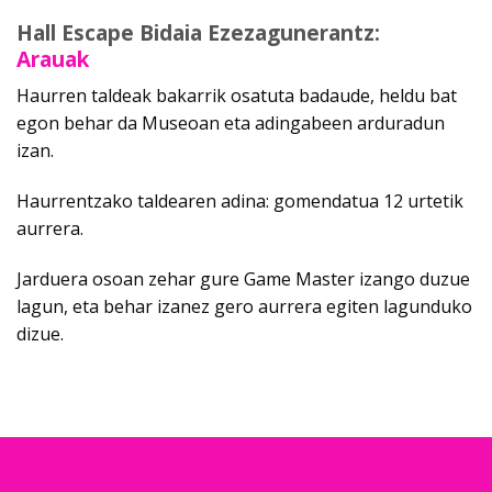
Hall Escape
Bidaia Ezezagunerantz:
Arauak
Haurren taldeak bakarrik osatuta badaude, heldu bat
egon behar da Museoan eta adingabeen arduradun
izan.
Haurrentzako taldearen adina: gomendatua 12 urtetik
aurrera.
Jarduera osoan zehar gure Game Master izango duzue
lagun, eta behar izanez gero aurrera egiten lagunduko
dizue.