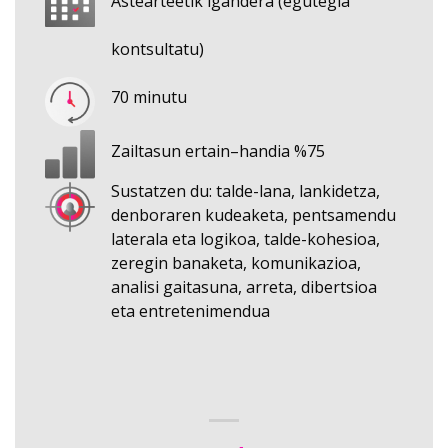
Astearteetik igandera (egutegia
kontsultatu)
70 minutu
Zailtasun ertain–handia %75
Sustatzen du: talde-lana, lankidetza,
denboraren kudeaketa, pentsamendu
laterala eta logikoa, talde-kohesioa,
zeregin banaketa, komunikazioa,
analisi gaitasuna, arreta, dibertsioa
eta entretenimendua