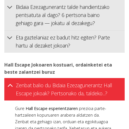
Bidaia Ezezagunerantz talde handientzako
pentsatuta al dago? 6 pertsona baino
gehiago gara — jokatu al dezakegu?
Eta gaztelaniaz ez badut hitz egiten? Parte
hartu al dezaket jokoan?
Hall Escape Jokoaren kostuari, ordainketei eta
beste zalantzei buruz
Zenbat balio du Bidaia Ezezagunerantz Hall
Escape jokoak? Pertsonako da, taldeko...?
Gure
Hall Escape esperientziaren
prezioa parte-
hartzaileen kopuruaren arabera aldatzen da.
Zenbat eta gehiago izan, orduan eta egokituagoa
izango da pertsonako tarifa. Xehetasun eta aukera