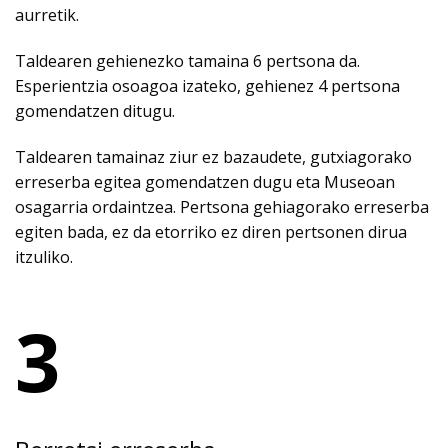
aurretik.
Taldearen gehienezko tamaina 6 pertsona da.
Esperientzia osoagoa izateko, gehienez 4 pertsona
gomendatzen ditugu.
Taldearen tamainaz ziur ez bazaudete, gutxiagorako
erreserba egitea gomendatzen dugu eta Museoan
osagarria ordaintzea. Pertsona gehiagorako erreserba
egiten bada, ez da etorriko ez diren pertsonen dirua
itzuliko.
3