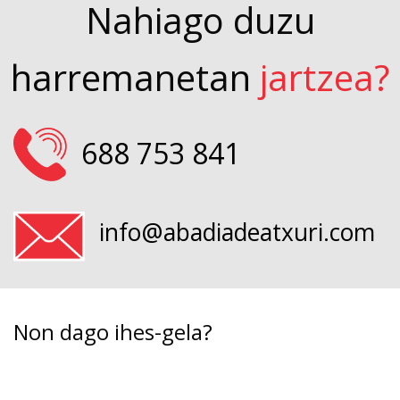
Nahiago duzu
harremanetan
jartzea?
688 753 841
info@abadiadeatxuri.com
Non dago ihes-gela?