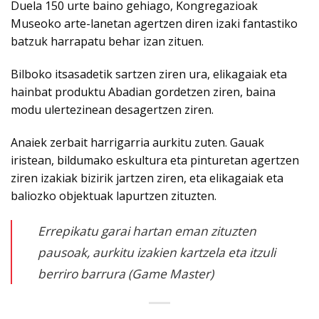
Duela 150 urte baino gehiago, Kongregazioak
Museoko arte-lanetan agertzen diren izaki fantastiko
batzuk harrapatu behar izan zituen.
Bilboko itsasadetik sartzen ziren ura, elikagaiak eta
hainbat produktu Abadian gordetzen ziren, baina
modu ulertezinean desagertzen ziren.
Anaiek zerbait harrigarria aurkitu zuten. Gauak
iristean, bildumako eskultura eta pinturetan agertzen
ziren izakiak bizirik jartzen ziren, eta elikagaiak eta
baliozko objektuak lapurtzen zituzten.
Errepikatu garai hartan eman zituzten
pausoak, aurkitu izakien kartzela eta itzuli
berriro barrura (Game Master)