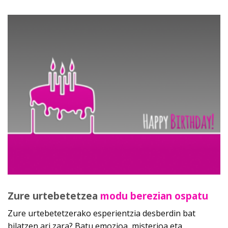
Zure urtebetetzea
modu berezian ospatu
Zure urtebetetzerako esperientzia desberdin bat
bilatzen ari zara? Batu emozioa, misterioa eta