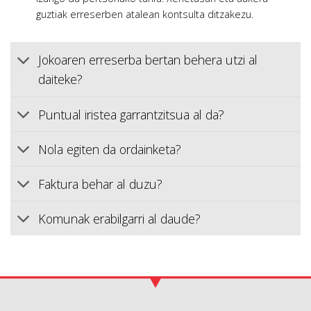
guztiak erreserben atalean kontsulta ditzakezu.
Jokoaren erreserba bertan behera utzi al
daiteke?
Puntual iristea garrantzitsua al da?
Nola egiten da ordainketa?
Faktura behar al duzu?
Komunak erabilgarri al daude?