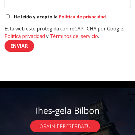
He leído y acepto la
Política de privacidad
.
Esta web esté protegida con reCAPTCHA por Google.
Política privacidad
y
Términos del servicio
.
Ihes-gela Bilbon
ORAIN ERRESERBATU